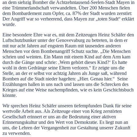
an dem siebzig Bomber die Achtzehntausend-Seelen-Stadt Mayen in
eine Trümmerlandschaft verwandelten. Über 200 Menschen fielen
dem Bombardement zum Opfer, ca. 87% der Stadt wurden zerstört:
Der Angriff war so verheerend, dass Mayen zur „toten Stadt“ erklärt
wurde.
Eine besondere Ehre war es, mit dem Zeitzeugen Heinz Schäfer den
Luftschutzbunker unter der Genovevaburg zu betreten, in dem er
mit nur acht Jahren auf engstem Raum mit tausenden anderen
Menschen vor dem Bombenangriff Schutz suchte. „Die Menschen
schrien und weinten. Ein Mann mit einem Kind auf dem Arm kam
durch die Gänge und schrie: ‚Wem gehört dieses Kind?‘ Es hatte
wohl in dem Gedränge seine Eltern verloren.“ Er zeigte uns die
Stelle, an der er selbst vor achtzig Jahren als Junge saß, während
Bomben auf die Stadt nieder hagelten: „Hier. Genau hier.“ Seine
Erzählungen hallen in uns nach und lassen uns die Schrecken des
Krieges auf eine Weise nachempfinden, wie es kein Geschichtsbuch
könnte.
Wir sprechen Heinz Schäfer unseren tiefempfunden Dank für seine
wertvolle Arbeit aus. Als Zeitzeuge einer von Krieg zerstörten
Gesellschaft erinnert er uns an die Bedeutung einer aktiven
Erinnerungskultur und den Wert von Demokratie. Es liegt nun an
uns, die Lehren der Vergangenheit zur Gestaltung unserer Zukunft
zu verwenden.