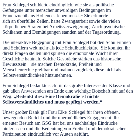
Frau Schlegel schilderte eindringlich, wie sie als politische
Gefangene unter menschenunwürdigen Bedingungen im
Frauenzuchthaus Hoheneck leben musste: Sie erinnerte
sich an überfüllte Zellen, harte Zwangsarbeit sowie die vielen
körperlichen Strafen bei Arbeitsverweigerung. Auch psychische
Schikanen und Demütigungen standen auf der Tagesordnung.
Die interaktive Begegnung mit Frau Schlegel bot den Schülerinnen
und Schülern weit mehr als jede Schulbuchlektüre: Sie konnten ihr
direkt Fragen stellen und spürten die emotionale Wucht ihrer
Geschichte hautnah. Solche Gespräche stärken das historische
Bewusstsein – sie machen Demokratie, Freiheit und
Menschenrechte greifbar und mahnen zugleich, diese nicht als
Selbstverständlichkeit hinzunehmen.
Frau Schlegel bedankte sich für das große Interesse der Klasse und
gab allen Anwesenden am Ende eine wichtige Botschaft mit auf den
Weg:
„Bedenkt dies: Eine Demokratie ist nichts
Selbstverständliches und muss gepflegt werden.
“
Unser großer Dank gilt Frau Elke Schlegel für ihren offenen,
bewegenden Bericht und ihr unermüdliches Engagement. Ihr
erneuter Besuch am GSG hat bei uns nachhaltige Eindrücke
hinterlassen und die Bedeutung von Freiheit und demokratischer
Partizipation eindrücklich vor Augen geführt.