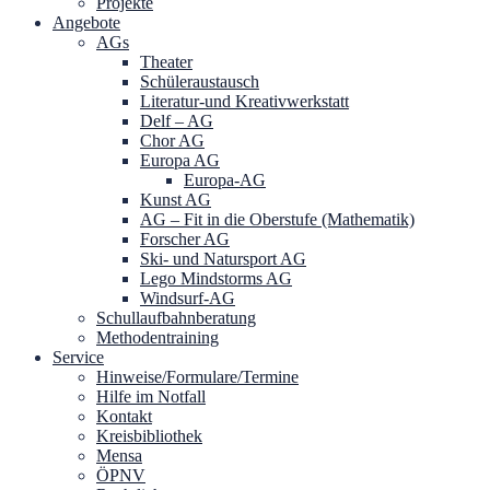
Projekte
Angebote
AGs
Theater
Schüleraustausch
Literatur-und Kreativwerkstatt
Delf – AG
Chor AG
Europa AG
Europa-AG
Kunst AG
AG – Fit in die Oberstufe (Mathematik)
Forscher AG
Ski- und Natursport AG
Lego Mindstorms AG
Windsurf-AG
Schullaufbahnberatung
Methodentraining
Service
Hinweise/Formulare/Termine
Hilfe im Notfall
Kontakt
Kreisbibliothek
Mensa
ÖPNV