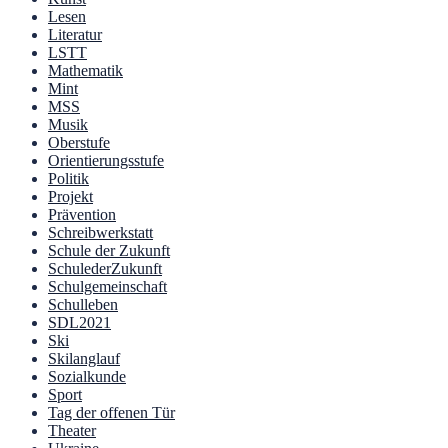
Lesen
Literatur
LSTT
Mathematik
Mint
MSS
Musik
Oberstufe
Orientierungsstufe
Politik
Projekt
Prävention
Schreibwerkstatt
Schule der Zukunft
SchulederZukunft
Schulgemeinschaft
Schulleben
SDL2021
Ski
Skilanglauf
Sozialkunde
Sport
Tag der offenen Tür
Theater