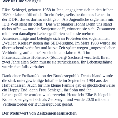
Wer ist Elke Schlegel?
Elke Schlegel, geboren 1958 in Jena, engagierte sich in den frühen
1980er Jahren öffentlich für ein freies, selbstbestimmtes Leben in
der DDR, das es dort so nicht gab: „Als Jugendliche sagte man mir:
‚Die Welt steht dir offen!‘ Das war blanker Hohn! Denn uns stand
nichts offen — nur die Sowjetunion!“, erinnerte sie sich. Zusammen
mit ihrem damaligen Lebensgefährten stellte sie mehrere
Ausreiseanträge und beteiligte sich an Protesten des sogenannten
„Weißen Kreises“ gegen das SED‑Regime. Im März 1983 wurde sie
überraschend verhaftet und kurze Zeit später wegen „ungesetzlicher
Verbindungsaufnahme“ zu eineinhalb Jahren Haft im
Frauenzuchthaus Hoheneck (Stollberg/ Sachsen) verurteilt. Ihren
zwei Jahre alten Sohn musste sie zurücklassen. Ihr Lebensgefährte
wurde ebenfalls verhaftet.
Dank einer Freikaufaktion der Bundesrepublik Deutschland wurde
die stark untergewichtige Inhaftierte im September 1984 aus der
Haft entlassen. Auch für ihre kleine Familie gab es glücklicherweise
ein Happy End, denn Frau Schlegel, ihr Sohn und ihr
Lebensgefährte wurden wiedervereint. Heute lebt Elke Schlegel in
Koblenz, engagiert sich als Zeitzeugin und wurde 2020 mit dem
Verdienstorden der Bundesrepublik geehrt.
Der Mehrwert von Zeitzeugengesprächen