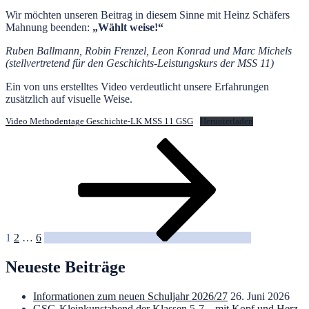
Wir möchten unseren Beitrag in diesem Sinne mit Heinz Schäfers
Mahnung beenden:
„Wählt weise!
“
Ruben Ballmann, Robin Frenzel, Leon Konrad und Marc Michels
(stellvertretend für den Geschichts-Leistungskurs der MSS 11)
Ein von uns erstelltes Video verdeutlicht unsere Erfahrungen
zusätzlich auf visuelle Weise.
Video Methodentage Geschichte-LK MSS 11 GSG
Herunterladen
Seitennummerierung
Seite
Seite
Seite
Nächste
Seite
der
Beiträge
1
2
…
6
Neueste Beiträge
Informationen zum neuen Schuljahr 2026/27
26. Juni 2026
GSG-Kleinkunstabend der Klassen 5-7 – mit Kopf und Herz