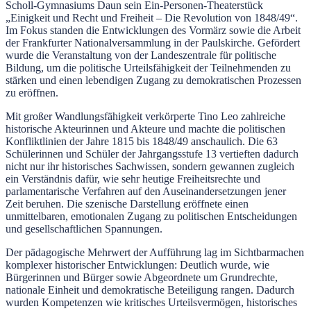
Scholl-Gymnasiums Daun sein Ein-Personen-Theaterstück
„Einigkeit und Recht und Freiheit – Die Revolution von 1848/49“.
Im Fokus standen die Entwicklungen des Vormärz sowie die Arbeit
der Frankfurter Nationalversammlung in der Paulskirche. Gefördert
wurde die Veranstaltung von der Landeszentrale für politische
Bildung, um die politische Urteilsfähigkeit der Teilnehmenden zu
stärken und einen lebendigen Zugang zu demokratischen Prozessen
zu eröffnen.
Mit großer Wandlungsfähigkeit verkörperte Tino Leo zahlreiche
historische Akteurinnen und Akteure und machte die politischen
Konfliktlinien der Jahre 1815 bis 1848/49 anschaulich. Die 63
Schülerinnen und Schüler der Jahrgangsstufe 13 vertieften dadurch
nicht nur ihr historisches Sachwissen, sondern gewannen zugleich
ein Verständnis dafür, wie sehr heutige Freiheitsrechte und
parlamentarische Verfahren auf den Auseinandersetzungen jener
Zeit beruhen. Die szenische Darstellung eröffnete einen
unmittelbaren, emotionalen Zugang zu politischen Entscheidungen
und gesellschaftlichen Spannungen.
Der pädagogische Mehrwert der Aufführung lag im Sichtbarmachen
komplexer historischer Entwicklungen: Deutlich wurde, wie
Bürgerinnen und Bürger sowie Abgeordnete um Grundrechte,
nationale Einheit und demokratische Beteiligung rangen. Dadurch
wurden Kompetenzen wie kritisches Urteilsvermögen, historisches