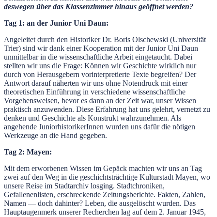
deswegen über das Klassenzimmer hinaus ge
ö
ffnet werden?
Tag 1: an der Junior Uni Daun:
Angeleitet durch den Historiker Dr. Boris Olschewski (Universität
Trier) sind wir dank einer Kooperation mit der Junior Uni Daun
unmittelbar in die wissenschaftliche Arbeit eingetaucht. Dabei
stellten wir uns die Frage: Können wir Geschichte wirklich nur
durch von Herausgebern vorinterpretierte Texte begreifen? Der
Antwort darauf näherten wir uns ohne Notendruck mit einer
theoretischen Einführung in verschiedene wissenschaftliche
Vorgehensweisen, bevor es dann an der Zeit war, unser Wissen
praktisch anzuwenden. Diese Erfahrung hat uns gelehrt, vernetzt zu
denken und Geschichte als Konstrukt wahrzunehmen. Als
angehende JuniorhistorikerInnen wurden uns dafür die nötigen
Werkzeuge an die Hand gegeben.
Tag 2: Mayen:
Mit dem erworbenen Wissen im Gepäck machten wir uns an Tag
zwei auf den Weg in die geschichtsträchtige Kulturstadt Mayen, wo
unsere Reise im Stadtarchiv losging. Stadtchroniken,
Gefallenenlisten, erschreckende Zeitungsberichte. Fakten, Zahlen,
Namen — doch dahinter? Leben, die ausgelöscht wurden. Das
Hauptaugenmerk unserer Recherchen lag auf dem 2. Januar 1945,