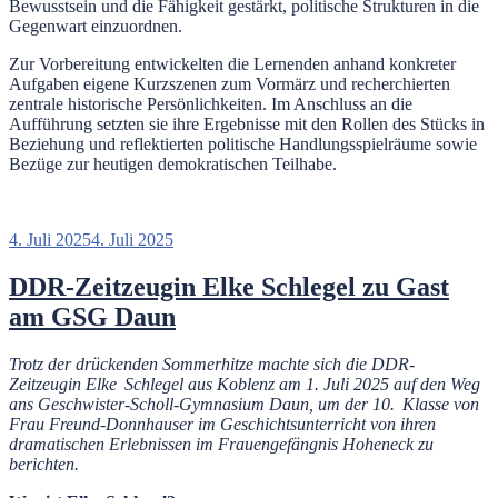
Bewusstsein und die Fähigkeit gestärkt, politische Strukturen in die
Gegenwart einzuordnen.
Zur Vorbereitung entwickelten die Lernenden anhand konkreter
Aufgaben eigene Kurzszenen zum Vormärz und recherchierten
zentrale historische Persönlichkeiten. Im Anschluss an die
Aufführung setzten sie ihre Ergebnisse mit den Rollen des Stücks in
Beziehung und reflektierten politische Handlungsspielräume sowie
Bezüge zur heutigen demokratischen Teilhabe.
Veröffentlicht
4. Juli 2025
4. Juli 2025
am
DDR‑Zeitzeugin Elke Schlegel zu Gast
am GSG Daun
Trotz der drückenden Sommerhitze machte sich die DDR-
Zeitzeugin
Elke
Schlegel aus Koblenz am 1. Juli 2025 auf den Weg
ans Geschwister
‑
Scholl
‑
Gymnasium Daun, um der 10.
Klasse von
Frau Freund
‑
Donnhauser im Geschichtsunterricht von ihren
dramatischen Erlebnissen im Frauengefängnis Hoheneck zu
berichten.