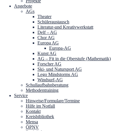
Projekte
Angebote
AGs
Theater
Schüleraustausch
Literatur-und Kreativwerkstatt
Delf – AG
Chor AG
Europa AG
Europa-AG
Kunst AG
AG – Fit in die Oberstufe (Mathematik)
Forscher AG
Ski- und Natursport AG
Lego Mindstorms AG
Windsurf-AG
Schullaufbahnberatung
Methodentraining
Service
Hinweise/Formulare/Termine
Hilfe im Notfall
Kontakt
Kreisbibliothek
Mensa
ÖPNV