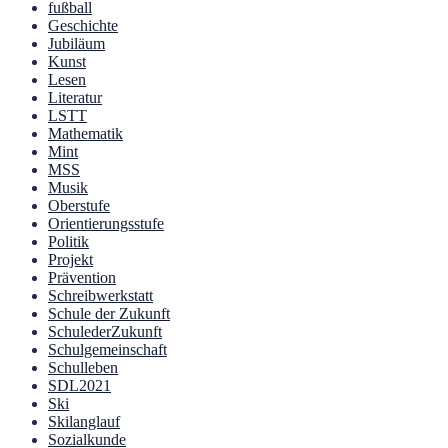
fußball
Geschichte
Jubiläum
Kunst
Lesen
Literatur
LSTT
Mathematik
Mint
MSS
Musik
Oberstufe
Orientierungsstufe
Politik
Projekt
Prävention
Schreibwerkstatt
Schule der Zukunft
SchulederZukunft
Schulgemeinschaft
Schulleben
SDL2021
Ski
Skilanglauf
Sozialkunde