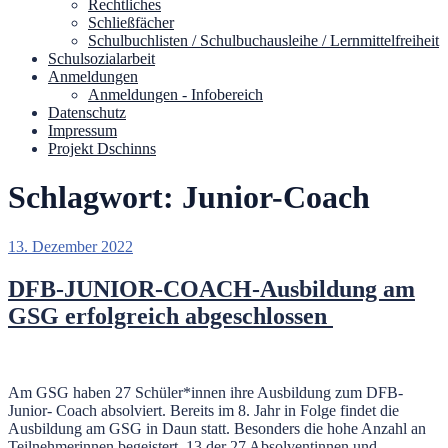
Rechtliches
Schließfächer
Schulbuchlisten / Schulbuchausleihe / Lernmittelfreiheit
Schulsozialarbeit
Anmeldungen
Anmeldungen - Infobereich
Datenschutz
Impressum
Projekt Dschinns
Schlagwort:
Junior-Coach
Veröffentlicht
13. Dezember 2022
am
DFB-JUNIOR-COACH-Ausbildung am
GSG erfolgreich abgeschlossen
Am GSG haben 27 Schüler*innen ihre Ausbildung zum DFB-
Junior- Coach absolviert. Bereits im 8. Jahr in Folge findet die
Ausbildung am GSG in Daun statt. Besonders die hohe Anzahl an
Teilnehmerinnen begeistert. 13 der 27 Absolventinnen und