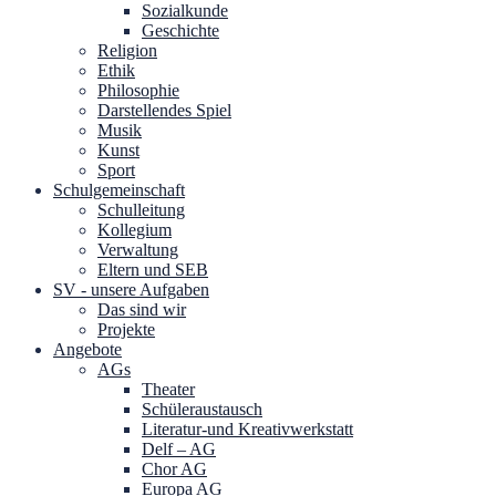
Sozialkunde
Geschichte
Religion
Ethik
Philosophie
Darstellendes Spiel
Musik
Kunst
Sport
Schulgemeinschaft
Schulleitung
Kollegium
Verwaltung
Eltern und SEB
SV - unsere Aufgaben
Das sind wir
Projekte
Angebote
AGs
Theater
Schüleraustausch
Literatur-und Kreativwerkstatt
Delf – AG
Chor AG
Europa AG