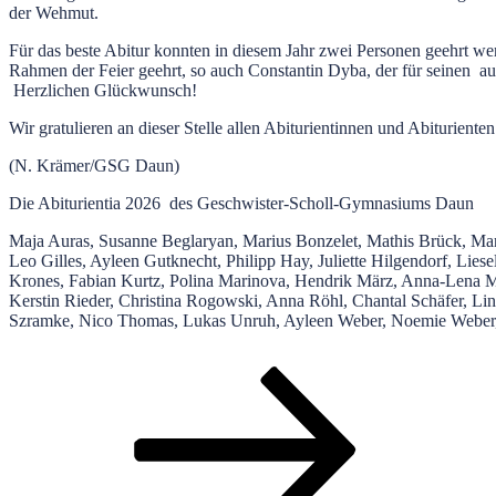
der Wehmut.
Für das beste Abitur konnten in diesem Jahr zwei Personen geehrt we
Rahmen der Feier geehrt, so auch Constantin Dyba, der für seinen a
Herzlichen Glückwunsch!
Wir gratulieren an dieser Stelle allen Abiturientinnen und Abituriente
(N. Krämer/GSG Daun)
Die Abiturientia 2026 des Geschwister-Scholl-Gymnasiums Daun
Maja Auras, Susanne Beglaryan, Marius Bonzelet, Mathis Brück, Mar
Leo Gilles, Ayleen Gutknecht, Philipp Hay, Juliette Hilgendorf, Lies
Krones, Fabian Kurtz, Polina Marinova, Hendrik März, Anna-Lena M
Kerstin Rieder, Christina Rogowski, Anna Röhl, Chantal Schäfer, Li
Szramke, Nico Thomas, Lukas Unruh, Ayleen Weber, Noemie Weber, F
Seitennummerierung
Seite
Seite
Seite
Nächste
Seite
der
Beiträge