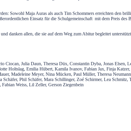
rden: Sowohl Maja Auras als auch Tim Schommers erreichten den brilli
ußerordentlichen Einsatz für die Schulgemeinschaft mit dem Preis des
n und danken allen, die sie auf dem Weg zum Abitur begleitet unterstütz
io Ciocan, Julia Daun, Theresa Düx, Constantin Dyba, Jonas Elsen, L
elotte Holtslag, Emilia Hübert, Kamila Ivanov, Fabian Jax, Finja Katze
auer, Madeleine Meyer, Nina Mücken, Paul Müller, Theresa Neumann, 
na Schäfer, Phil Schäfer, Mara Schillinger, Zoé Schirmer, Lea Schmitz
abian Weiss, Lil Zeller, Gerson Ziegenbein