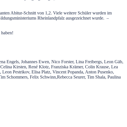
anten Abitur-Schnitt von 1,2. Viele weitere Schüler wurden im
 Bildungsministeriums Rheinlandpfalz ausgezeichnet wurde. –
t haben!
ena Engels, Johannes Ewen, Nico Forster, Lina Freibergs, Leon Gäb,
r, Celina Kirsten, René Klotz, Franziska Krämer, Colin Krause, Lea
Leon Pestrikov, Elisa Platz, Vincent Popanda, Anton Pusenko,
, Tim Schommers, Felix Schwinn,Rebecca Seurer, Tim Shala, Paulina