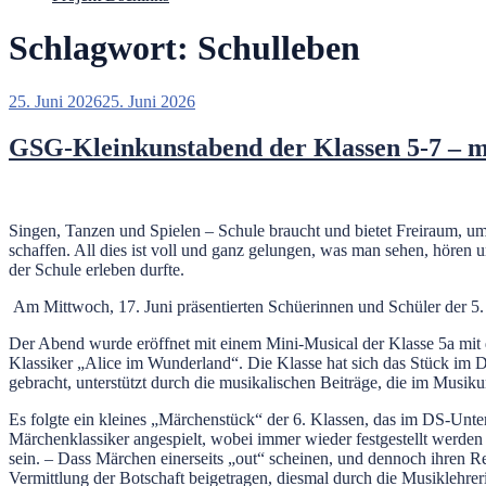
Schlagwort:
Schulleben
Veröffentlicht
25. Juni 2026
25. Juni 2026
am
GSG-Kleinkunstabend der Klassen 5-7 – m
Singen, Tanzen und Spielen – Schule braucht und bietet Freiraum, u
schaffen. All dies ist voll und ganz gelungen, was man sehen, hö
der Schule erleben durfte.
Am Mittwoch, 17. Juni präsentierten Schüerinnen und Schüler der 5. 
Der Abend wurde eröffnet mit einem Mini-Musical der Klasse 5a mit
Klassiker „Alice im Wunderland“. Die Klasse hat sich das Stück im D
gebracht, unterstützt durch die musikalischen Beiträge, die im Musikun
Es folgte ein kleines „Märchenstück“ der 6. Klassen, das im DS-Unte
Märchenklassiker angespielt, wobei immer wieder festgestellt werde
sein. – Dass Märchen einerseits „out“ scheinen, und dennoch ihren R
Vermittlung der Botschaft beigetragen, diesmal durch die Musiklehrer