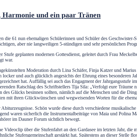
, Harmonie und ein paar Tränen
en die 61 nun ehemaligen Schülerinnen und Schüler des Geschwister-
chtigen, aber nie langweiligen 5-stündigen und sehr persönlichen Pro
r Stufe geplanten modernen Gottesdienst, geleitet durch Frau Meckelb
gt war.
ungekünstelten Moderation durch Lina Schäfer, Finja Katzer und Marius
 locker und auch glücklich angesichts der Ehrung eines besonderen Jah
sgezeichnet hat. Auffällig sei auch das Engagment der Jahrgangsstuf
erenden Ratschlag des Schriftstellers Tija Sila: „Verfolgt eure Träume n
len des Glücks besinnen sollten, nämlich auf die Menschen und die Ding
lgten mit ihren Glückwünschen und wegweisenden Worten für die ehem
der Abiturzeugnisse. Schön wurde diese durch verschiedene musikalisch
agend waren sicherlich die Instrumentalbeiträge von Maia und Polin
Zuhörer im Dauner Forum sichtlich bewegt.
e Videoclip über die Stufenfahrt an den Gardasee im letzten Jahr, die
liche Stufengemeinschaft gestärkt hat. Spätestens an dieser Stelle f