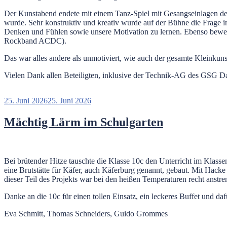
Der Kunstabend endete mit einem Tanz-Spiel mit Gesangseinlagen der 
wurde. Sehr konstruktiv und kreativ wurde auf der Bühne die Frage 
Denken und Fühlen sowie unsere Motivation zu lernen. Ebenso bewege
Rockband ACDC).
Das war alles andere als unmotiviert, wie auch der gesamte Kleinkun
Vielen Dank allen Beteiligten, inklusive der Technik-AG des GSG D
Veröffentlicht
25. Juni 2026
25. Juni 2026
am
Mächtig Lärm im Schulgarten
Bei brütender Hitze tauschte die Klasse 10c den Unterricht im Klas
eine Brutstätte für Käfer, auch Käferburg genannt, gebaut. Mit Hacke
dieser Teil des Projekts war bei den heißen Temperaturen recht anst
Danke an die 10c für einen tollen Einsatz, ein leckeres Buffet und da
Eva Schmitt, Thomas Schneiders, Guido Grommes