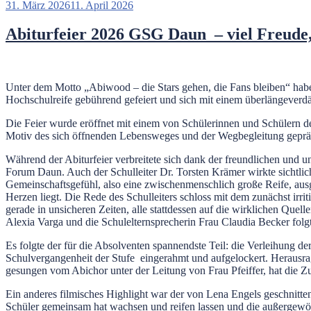
Veröffentlicht
31. März 2026
11. April 2026
am
Abiturfeier 2026 GSG Daun – viel Freude
Unter dem Motto „Abiwood – die Stars gehen, die Fans bleiben“ hab
Hochschulreife gebührend gefeiert und sich mit einem überlängeverdä
Die Feier wurde eröffnet mit einem von Schülerinnen und Schülern de
Motiv des sich öffnenden Lebensweges und der Wegbegleitung geprä
Während der Abiturfeier verbreitete sich dank der freundlichen und 
Forum Daun. Auch der Schulleiter Dr. Torsten Krämer wirkte sichtlich
Gemeinschaftsgefühl, also eine zwischenmenschlich große Reife, au
Herzen liegt. Die Rede des Schulleiters schloss mit dem zunächst irriti
gerade in unsicheren Zeiten, alle stattdessen auf die wirklichen Quel
Alexia Varga und die Schulelternsprecherin Frau Claudia Becker fo
Es folgte der für die Absolventen spannendste Teil: die Verleihung 
Schulvergangenheit der Stufe eingerahmt und aufgelockert. Herausr
gesungen vom Abichor unter der Leitung von Frau Pfeiffer, hat die 
Ein anderes filmisches Highlight war der von Lena Engels geschnitten
Schüler gemeinsam hat wachsen und reifen lassen und die außergewöhn