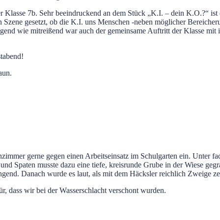
Klasse 7b. Sehr beeindruckend an dem Stück „K.I. – dein K.O.?“ ist di
in Szene gesetzt, ob die K.I. uns Menschen -neben möglicher Bereicher
nd wie mitreißend war auch der gemeinsame Auftritt der Klasse mit i
stabend!
aun.
senzimmer gerne gegen einen Arbeitseinsatz im Schulgarten ein. Unter
 und Spaten musste dazu eine tiefe, kreisrunde Grube in der Wiese geg
rengend. Danach wurde es laut, als mit dem Häcksler reichlich Zweige 
für, dass wir bei der Wasserschlacht verschont wurden.