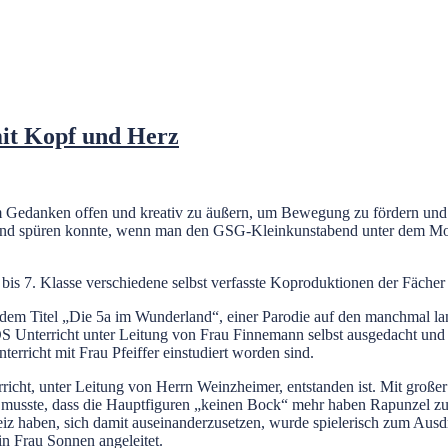
it Kopf und Herz
m Gedanken offen und kreativ zu äußern, um Bewegung zu fördern und 
ren und spüren konnte, wenn man den GSG-Kleinkunstabend unter dem M
bis 7. Klasse verschiedene selbst verfasste Koproduktionen der Fächer
 dem Titel „Die 5a im Wunderland“, einer Parodie auf den manchmal l
S Unterricht unter Leitung von Frau Finnemann selbst ausgedacht und 
terricht mit Frau Pfeiffer einstudiert worden sind.
rricht, unter Leitung von Herrn Weinzheimer, entstanden ist. Mit groß
n musste, dass die Hauptfiguren „keinen Bock“ mehr haben Rapunzel z
eiz haben, sich damit auseinanderzusetzen, wurde spielerisch zum Ausd
in Frau Sonnen angeleitet.