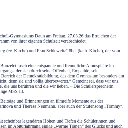
Scholl-Gymnasiums Daun am Freitag, 27.03.26 das Erreichen der
gramm von ihrer eigenen Schulzeit verabschiedet.
urg (ev. Kirche) und Frau Schleweit-Göbel (kath. Kirche), der vom
 Bonzelet rasch eine entspannte und freundliche Atmosphäre im
rgangs, der sich durch seine Offenheit, Empathie, sein
e im Bereich der Demokratiebildung, das dem Gymnasium besonders am
icht, denn sie sind völlig überbewertet.“ Gemeint sei, dass wir uns,
e, die uns berühren und die wir lieben. – Die Schülersprecherin
alige MSS 13.
e Beiträge und Erinnerungen an filmreife Momente aus der
a Marinova und Theresa Neumann, aber auch der Stufensong „Tommy“,
 mit scheinbar legendären Höhen und Tiefen die Schülerinnen und
lossen im Abiturjahrgang einige „warme Tränen“ des Glücks und auch