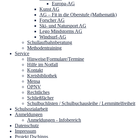
Europa-AG
Kunst AG
AG – Fit in die Oberstufe (Mathematik)
Forscher AG
Ski- und Natursport AG
Lego Mindstorms AG
Windsurf-AG
Schullaufbahnberatung
Methodentraining
Service
Hinweise/Formulare/Termine
Hilfe im Notfall
Kontakt
Kreisbibliothek
Mensa
ÖPNV
Rechtliches
Schließfächer
Schulbuchlisten / Schulbuchausleihe / Lernmittelfreiheit
Schulsozialarbeit
Anmeldungen
Anmeldungen - Infobereich
Datenschutz
Impressum
Projekt Dschinns