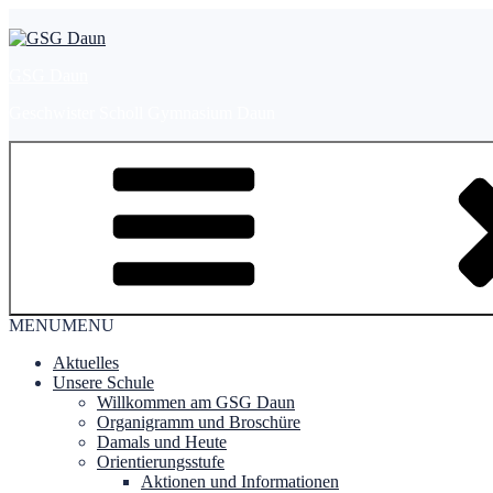
Zum
Inhalt
springen
GSG Daun
Geschwister Scholl Gymnasium Daun
MENU
MENU
Aktuelles
Unsere Schule
Willkommen am GSG Daun
Organigramm und Broschüre
Damals und Heute
Orientierungsstufe
Aktionen und Informationen