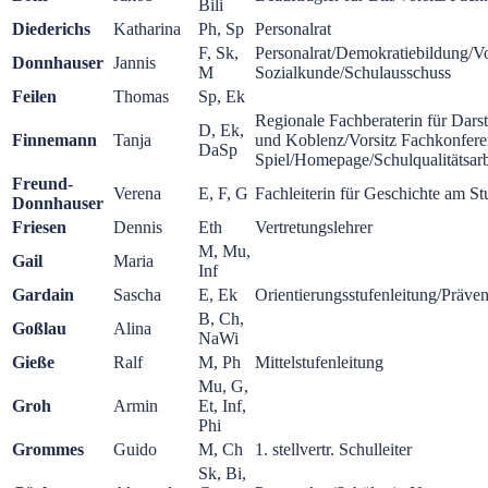
Bili
Diederichs
Katharina
Ph, Sp
Personalrat
F, Sk,
Personalrat/Demokratiebildung/V
Donnhauser
Jannis
M
Sozialkunde/Schulausschuss
Feilen
Thomas
Sp, Ek
Regionale Fachberaterin für Darst
D, Ek,
Finnemann
Tanja
und Koblenz/Vorsitz Fachkonfere
DaSp
Spiel/Homepage/Schulqualitätsarb
Freund-
Verena
E, F, G
Fachleiterin für Geschichte am S
Donnhauser
Friesen
Dennis
Eth
Vertretungslehrer
M, Mu,
Gail
Maria
Inf
Gardain
Sascha
E, Ek
Orientierungsstufenleitung/Präven
B, Ch,
Goßlau
Alina
NaWi
Gieße
Ralf
M, Ph
Mittelstufenleitung
Mu, G,
Groh
Armin
Et, Inf,
Phi
Grommes
Guido
M, Ch
1. stellvertr. Schulleiter
Sk, Bi,