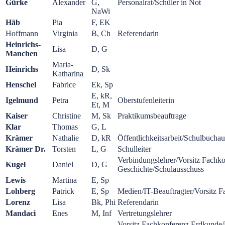
Gürke
Alexander
G,
Personalrat/Schüler in Not
NaWi
Häb
Pia
F, EK
Hoffmann
Virginia
B, Ch
Referendarin
Heinrichs-
Lisa
D, G
Manchen
Maria-
Heinrichs
D, Sk
Katharina
Henschel
Fabrice
Ek, Sp
E, kR,
Igelmund
Petra
Oberstufenleiterin
Et, M
Kaiser
Christine
M, Sk
Praktikumsbeauftrage
Klar
Thomas
G, L
Krämer
Nathalie
D, kR
Öffentlichkeitsarbeit/Schulbucha
Krämer Dr.
Torsten
L, G
Schulleiter
Verbindungslehrer/Vorsitz Fachk
Kugel
Daniel
D, G
Geschichte/Schulausschuss
Lewis
Martina
E, Sp
Lohberg
Patrick
E, Sp
Medien/IT-Beauftragter/Vorsitz F
Lorenz
Lisa
Bk, Phi
Referendarin
Mandaci
Enes
M, Inf
Vertretungslehrer
Vorsitz Fachkonferenz Erdkunde/