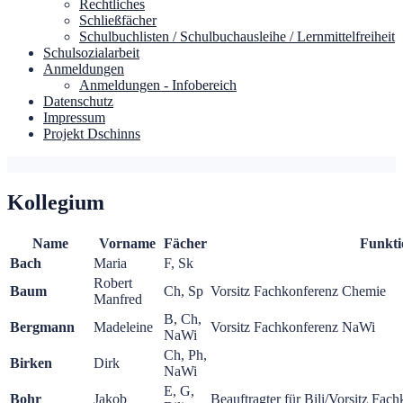
Rechtliches
Schließfächer
Schulbuchlisten / Schulbuchausleihe / Lernmittelfreiheit
Schulsozialarbeit
Anmeldungen
Anmeldungen - Infobereich
Datenschutz
Impressum
Projekt Dschinns
Kollegium
Name
Vorname
Fächer
Funkti
Bach
Maria
F, Sk
Robert
Baum
Ch, Sp
Vorsitz Fachkonferenz Chemie
Manfred
B, Ch,
Bergmann
Madeleine
Vorsitz Fachkonferenz NaWi
NaWi
Ch, Ph,
Birken
Dirk
NaWi
E, G,
Bohr
Jakob
Beauftragter für Bili/Vorsitz Fac