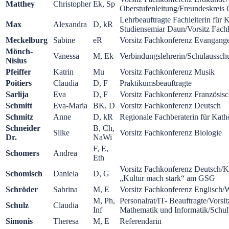
Matthey
Christopher
Ek, Sp
Oberstufenleitung/Freundeskreis
Lehrbeauftragte Fachleiterin für 
Max
Alexandra
D, kR
Studiensemiar Daun/Vorsitz Fach
Meckelburg
Sabine
eR
Vorsitz Fachkonferenz Evangange
Mönch-
Vanessa
M, Ek
Verbindungslehrerin/Schulaussch
Nisius
Pfeiffer
Katrin
Mu
Vorsitz Fachkonferenz Musik
Poitiers
Claudia
D, F
Praktikumsbeauftragte
Sarlija
Eva
D, F
Vorsitz Fachkonferenz Französis
Schmitt
Eva-Maria
BK, D
Vorsitz Fachkonferenz Deutsch
Schmitz
Anne
D, kR
Regionale Fachberaterin für Kath
Schneider
B, Ch,
Silke
Vorsitz Fachkonferenz Biologie
Dr.
NaWi
F, E,
Schomers
Andrea
Eth
Vorsitz Fachkonferenz Deutsch/Koo
Schomisch
Daniela
D, G
„Kultur mach stark“ am GSG
Schröder
Sabrina
M, E
Vorsitz Fachkonferenz Englisch/
M, Ph,
Personalrat/IT- Beauftragte/Vorsi
Schulz
Claudia
Inf
Mathematik und Informatik/Schu
Simonis
Theresa
M, E
Referendarin