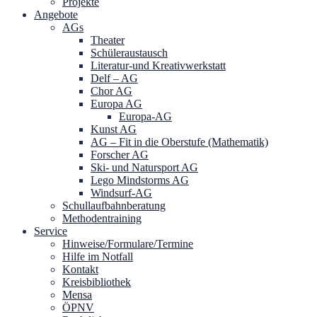
Projekte
Angebote
AGs
Theater
Schüleraustausch
Literatur-und Kreativwerkstatt
Delf – AG
Chor AG
Europa AG
Europa-AG
Kunst AG
AG – Fit in die Oberstufe (Mathematik)
Forscher AG
Ski- und Natursport AG
Lego Mindstorms AG
Windsurf-AG
Schullaufbahnberatung
Methodentraining
Service
Hinweise/Formulare/Termine
Hilfe im Notfall
Kontakt
Kreisbibliothek
Mensa
ÖPNV