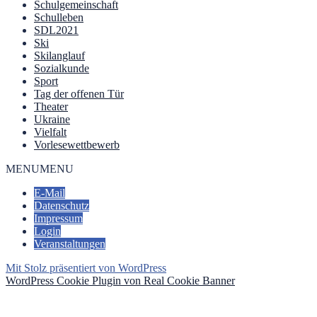
Schulgemeinschaft
Schulleben
SDL2021
Ski
Skilanglauf
Sozialkunde
Sport
Tag der offenen Tür
Theater
Ukraine
Vielfalt
Vorlesewettbewerb
MENU
MENU
E-Mail
Datenschutz
Impressum
Login
Veranstaltungen
Mit Stolz präsentiert von WordPress
WordPress Cookie Plugin von Real Cookie Banner