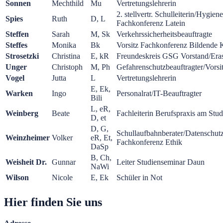
Sonnen
Mechthild
Mu
Vertretungslehrerin
2. stellvertr. Schulleiterin/Hygien
Spies
Ruth
D, L
Fachkonferenz Latein
Steffen
Sarah
M, Sk
Verkehrssicherheitsbeauftragte
Steffes
Monika
Bk
Vorsitz Fachkonferenz Bildende 
Strosetzki
Christina
E, kR
Freundeskreis GSG Vorstand/Er
Unger
Christoph
M, Ph
Gefahrenschutzbeauftragter/Vorsi
Vogel
Jutta
L
Vertretungslehrerin
E, Ek,
Warken
Ingo
Personalrat/IT-Beauftragter
Bili
L, eR,
Weinberg
Beate
Fachleiterin Berufspraxis am Stu
D, et
D, G,
Schullaufbahnberater/Datenschutz
Weinzheimer
Volker
eR, Et,
Fachkonferenz Ethik
DaSp
B, Ch,
Weisheit Dr.
Gunnar
Leiter Studienseminar Daun
NaWi
Wilson
Nicole
E, Ek
Schüler in Not
Hier finden Sie uns