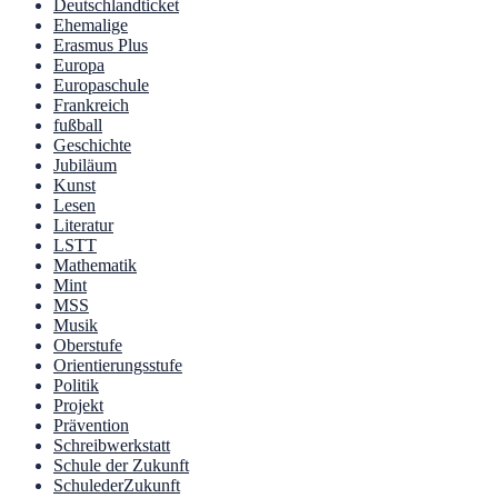
Deutschlandticket
Ehemalige
Erasmus Plus
Europa
Europaschule
Frankreich
fußball
Geschichte
Jubiläum
Kunst
Lesen
Literatur
LSTT
Mathematik
Mint
MSS
Musik
Oberstufe
Orientierungsstufe
Politik
Projekt
Prävention
Schreibwerkstatt
Schule der Zukunft
SchulederZukunft