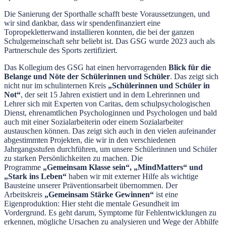
Die Sanierung der Sporthalle schafft beste Voraussetzungen, und
wir sind dankbar, dass wir spendenfinanziert eine
Topropekletterwand installieren konnten, die bei der ganzen
Schulgemeinschaft sehr beliebt ist. Das GSG wurde 2023 auch als
Partnerschule des Sports zertifiziert.
Das Kollegium des GSG hat einen hervorragenden
Blick für die
Belange und Nöte der Schülerinnen und Schüler
. Das zeigt sich
nicht nur im schulinternen Kreis
„Schülerinnen und Schüler in
Not“
, der seit 15 Jahren existiert und in dem Lehrerinnen und
Lehrer sich mit Experten von Caritas, dem schulpsychologischen
Dienst, ehrenamtlichen Psychologinnen und Psychologen und bald
auch mit einer Sozialarbeiterin oder einem Sozialarbeiter
austauschen können. Das zeigt sich auch in den vielen aufeinander
abgestimmten Projekten, die wir in den verschiedenen
Jahrgangsstufen durchführen, um unsere Schülerinnen und Schüler
zu starken Persönlichkeiten zu machen. Die
Programme
„Gemeinsam Klasse sein“, „MindMatters“ und
„Stark ins Leben“
haben wir mit externer Hilfe als wichtige
Bausteine unserer Präventionsarbeit übernommen. Der
Arbeitskreis
„Gemeinsam Stärke Gewinnen“
ist eine
Eigenproduktion: Hier steht die mentale Gesundheit im
Vordergrund. Es geht darum, Symptome für Fehlentwicklungen zu
erkennen, mögliche Ursachen zu analysieren und Wege der Abhilfe