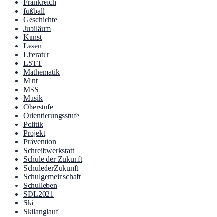
Frankreich
fußball
Geschichte
Jubiläum
Kunst
Lesen
Literatur
LSTT
Mathematik
Mint
MSS
Musik
Oberstufe
Orientierungsstufe
Politik
Projekt
Prävention
Schreibwerkstatt
Schule der Zukunft
SchulederZukunft
Schulgemeinschaft
Schulleben
SDL2021
Ski
Skilanglauf