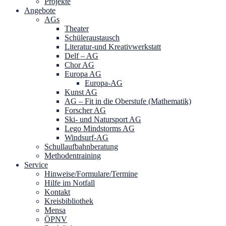
Projekte
Angebote
AGs
Theater
Schüleraustausch
Literatur-und Kreativwerkstatt
Delf – AG
Chor AG
Europa AG
Europa-AG
Kunst AG
AG – Fit in die Oberstufe (Mathematik)
Forscher AG
Ski- und Natursport AG
Lego Mindstorms AG
Windsurf-AG
Schullaufbahnberatung
Methodentraining
Service
Hinweise/Formulare/Termine
Hilfe im Notfall
Kontakt
Kreisbibliothek
Mensa
ÖPNV