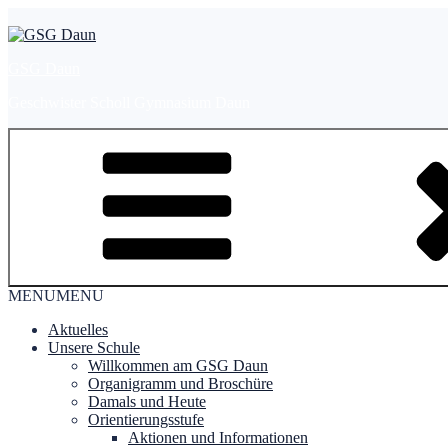
Zum
Inhalt
springen
GSG Daun
Geschwister Scholl Gymnasium Daun
MENU
MENU
Aktuelles
Unsere Schule
Willkommen am GSG Daun
Organigramm und Broschüre
Damals und Heute
Orientierungsstufe
Aktionen und Informationen