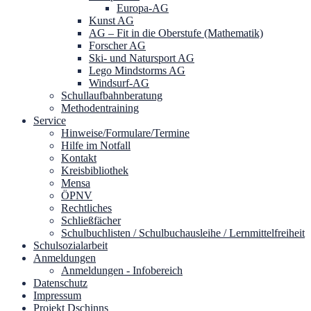
Europa-AG
Kunst AG
AG – Fit in die Oberstufe (Mathematik)
Forscher AG
Ski- und Natursport AG
Lego Mindstorms AG
Windsurf-AG
Schullaufbahnberatung
Methodentraining
Service
Hinweise/Formulare/Termine
Hilfe im Notfall
Kontakt
Kreisbibliothek
Mensa
ÖPNV
Rechtliches
Schließfächer
Schulbuchlisten / Schulbuchausleihe / Lernmittelfreiheit
Schulsozialarbeit
Anmeldungen
Anmeldungen - Infobereich
Datenschutz
Impressum
Projekt Dschinns