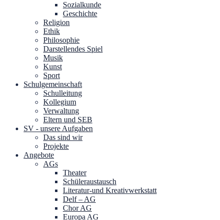
Sozialkunde
Geschichte
Religion
Ethik
Philosophie
Darstellendes Spiel
Musik
Kunst
Sport
Schulgemeinschaft
Schulleitung
Kollegium
Verwaltung
Eltern und SEB
SV - unsere Aufgaben
Das sind wir
Projekte
Angebote
AGs
Theater
Schüleraustausch
Literatur-und Kreativwerkstatt
Delf – AG
Chor AG
Europa AG