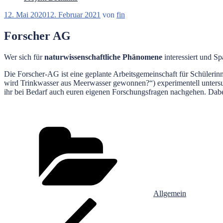
Veröffentlicht
12. Mai 2020
12. Februar 2021
von
fin
am
Forscher AG
Wer sich für
naturwissenschaftliche Phänomene
interessiert und S
Die Forscher-AG ist eine geplante Arbeitsgemeinschaft für Schüleri
wird Trinkwasser aus Meerwasser gewonnen?“) experimentell untersuc
ihr bei Bedarf auch euren eigenen Forschungsfragen nachgehen. Dabei
Kategorien
Allgemein
Beitragsnavigation
Vorheriger
Beitrag