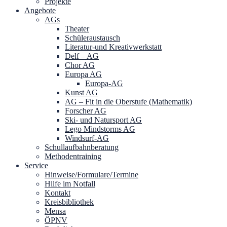
Projekte
Angebote
AGs
Theater
Schüleraustausch
Literatur-und Kreativwerkstatt
Delf – AG
Chor AG
Europa AG
Europa-AG
Kunst AG
AG – Fit in die Oberstufe (Mathematik)
Forscher AG
Ski- und Natursport AG
Lego Mindstorms AG
Windsurf-AG
Schullaufbahnberatung
Methodentraining
Service
Hinweise/Formulare/Termine
Hilfe im Notfall
Kontakt
Kreisbibliothek
Mensa
ÖPNV