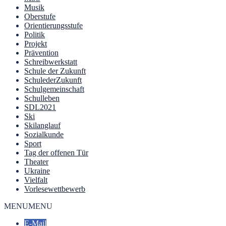
Musik
Oberstufe
Orientierungsstufe
Politik
Projekt
Prävention
Schreibwerkstatt
Schule der Zukunft
SchulederZukunft
Schulgemeinschaft
Schulleben
SDL2021
Ski
Skilanglauf
Sozialkunde
Sport
Tag der offenen Tür
Theater
Ukraine
Vielfalt
Vorlesewettbewerb
MENU
MENU
E-Mail