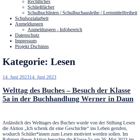
Rechtliches
Schließfächer
Schulbuchlisten / Schulbuchausleihe / Lernmittelfreiheit
Schulsozialarbeit
Anmeldungen
Anmeldungen - Infobereich
Datenschutz
Impressum
Projekt Dschinns
Kategorie:
Lesen
Veröffentlicht
14. Juni 2023
14. Juni 2023
am
Welttag des Buches – Besuch der Klasse
5a in der Buchhandlung Werner in Daun
Anlässlich des Welttages des Buches wurde von der Stiftung Lesen
die Aktion „Ich schenk dir eine Geschichte“ ins Leben gerufen,
wodurch Schüler*innen zum Lesen motiviert werden sollen. Im
Rahmen dieser Aktion besuchte die Klasse 5a am 26. Mai 2023 im