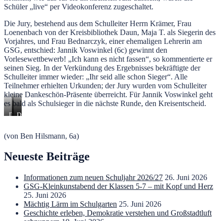
Schüler „live“ per Videokonferenz zugeschaltet.
Die Jury, bestehend aus dem Schulleiter Herrn Krämer, Frau
Loenenbach von der Kreisbibliothek Daun, Maja T. als Siegerin des
Vorjahres, und Frau Bednarczyk, einer ehemaligen Lehrerin am
GSG, entschied: Jannik Voswinkel (6c) gewinnt den
Vorlesewettbewerb! „Ich kann es nicht fassen“, so kommentierte er
seinen Sieg. In der Verkündung des Ergebnisses bekräftigte der
Schulleiter immer wieder: „Ihr seid alle schon Sieger“. Alle
Teilnehmer erhielten Urkunden; der Jury wurden vom Schulleiter
kleine Dankeschön-Präsente überreicht. Für Jannik Voswinkel geht
es bald als Schulsieger in die nächste Runde, den Kreisentscheid.
Die
Der
Die
Klassensieger
Schulsieger
anderen
des
mit
SuS
(von Ben Hilsmann, 6a)
Vorlesewettbewerbs
unserem
sind
Direktor
live
per
Neueste Beiträge
Videokonferenz
über
Iserv
Informationen zum neuen Schuljahr 2026/27
26. Juni 2026
dabei.
GSG-Kleinkunstabend der Klassen 5-7 – mit Kopf und Herz
25. Juni 2026
Mächtig Lärm im Schulgarten
25. Juni 2026
Geschichte erleben, Demokratie verstehen und Großstadtluft