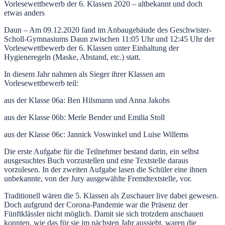
Vorlesewettbewerb der 6. Klassen 2020 – altbekannt und doch
etwas anders
Daun – Am 09.12.2020 fand im Anbaugebäude des Geschwister-
Scholl-Gymnasiums Daun zwischen 11:05 Uhr und 12:45 Uhr der
Vorlesewettbewerb der 6. Klassen unter Einhaltung der
Hygieneregeln (Maske, Abstand, etc.) statt.
In diesem Jahr nahmen als Sieger ihrer Klassen am
Vorlesewettbewerb teil:
aus der Klasse 06a: Ben Hilsmann und Anna Jakobs
aus der Klasse 06b: Merle Bender und Emilia Stoll
aus der Klasse 06c: Jannick Voswinkel und Luise Willems
Die erste Aufgabe für die Teilnehmer bestand darin, ein selbst
ausgesuchtes Buch vorzustellen und eine Textstelle daraus
vorzulesen. In der zweiten Aufgabe lasen die Schüler eine ihnen
unbekannte, von der Jury ausgewählte Fremdtextstelle, vor.
Traditionell wären die 5. Klassen als Zuschauer live dabei gewesen.
Doch aufgrund der Corona-Pandemie war die Präsenz der
Fünftklässler nicht möglich. Damit sie sich trotzdem anschauen
konnten, wie das für sie im nächsten Jahr aussieht, waren die