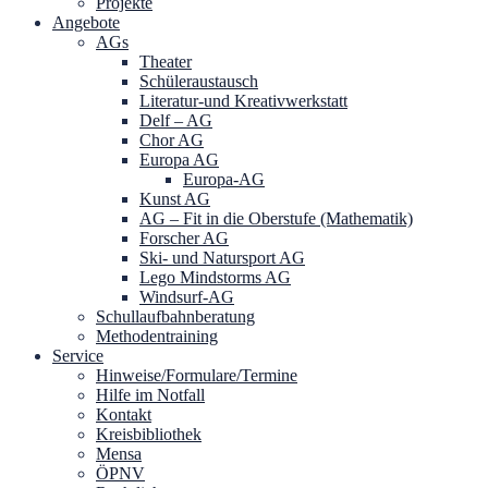
Projekte
Angebote
AGs
Theater
Schüleraustausch
Literatur-und Kreativwerkstatt
Delf – AG
Chor AG
Europa AG
Europa-AG
Kunst AG
AG – Fit in die Oberstufe (Mathematik)
Forscher AG
Ski- und Natursport AG
Lego Mindstorms AG
Windsurf-AG
Schullaufbahnberatung
Methodentraining
Service
Hinweise/Formulare/Termine
Hilfe im Notfall
Kontakt
Kreisbibliothek
Mensa
ÖPNV