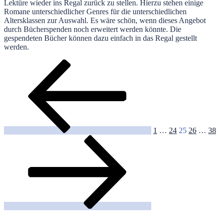
Lektüre wieder ins Regal zurück zu stellen. Hierzu stehen einige
Romane unterschiedlicher Genres für die unterschiedlichen
Altersklassen zur Auswahl. Es wäre schön, wenn dieses Angebot
durch Bücherspenden noch erweitert werden könnte. Die
gespendeten Bücher können dazu einfach in das Regal gestellt
werden.
Seitennummerierung
Vorherige
Seite
Seite
Seite
Seite
Seit
Seite
der
Beiträge
1
…
24
25
26
…
38
Nächste
Seite