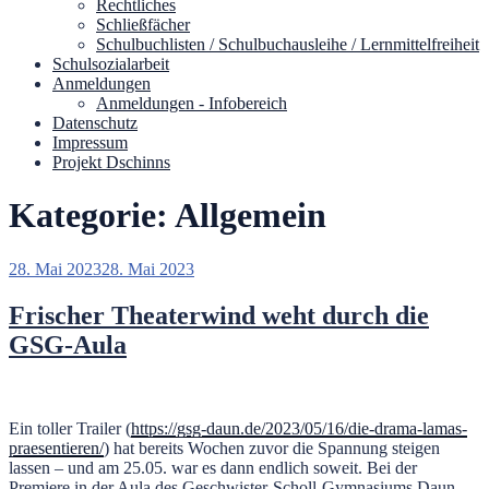
Rechtliches
Schließfächer
Schulbuchlisten / Schulbuchausleihe / Lernmittelfreiheit
Schulsozialarbeit
Anmeldungen
Anmeldungen - Infobereich
Datenschutz
Impressum
Projekt Dschinns
Kategorie:
Allgemein
Veröffentlicht
28. Mai 2023
28. Mai 2023
am
Frischer Theaterwind weht durch die
GSG-Aula
Ein toller Trailer (
https://gsg-daun.de/2023/05/16/die-drama-lamas-
praesentieren/
) hat bereits Wochen zuvor die Spannung steigen
lassen – und am 25.05. war es dann endlich soweit. Bei der
Premiere in der Aula des Geschwister-Scholl-Gymnasiums Daun