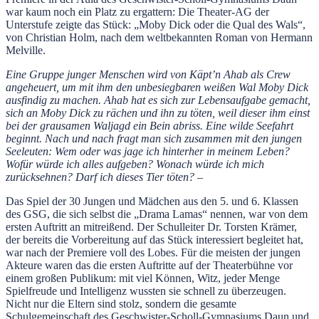
war kaum noch ein Platz zu ergattern: Die Theater-AG der
Unterstufe zeigte das Stück: „Moby Dick oder die Qual des Wals“,
von Christian Holm, nach dem weltbekannten Roman von Hermann
Melville.
Eine Gruppe junger Menschen wird von Käpt’n Ahab als Crew
angeheuert, um mit ihm den unbesiegbaren weißen Wal Moby Dick
ausfindig zu machen. Ahab hat es sich zur Lebensaufgabe gemacht,
sich an Moby Dick zu rächen und ihn zu töten, weil dieser ihm einst
bei der grausamen Waljagd ein Bein abriss. Eine wilde Seefahrt
beginnt. Nach und nach fragt man sich zusammen mit den jungen
Seeleuten: Wem oder was jage ich hinterher in meinem Leben?
Wofür würde ich alles aufgeben? Wonach würde ich mich
zurücksehnen? Darf ich dieses Tier töten? –
Das Spiel der 30 Jungen und Mädchen aus den 5. und 6. Klassen
des GSG, die sich selbst die „Drama Lamas“ nennen, war von dem
ersten Auftritt an mitreißend. Der Schulleiter Dr. Torsten Krämer,
der bereits die Vorbereitung auf das Stück interessiert begleitet hat,
war nach der Premiere voll des Lobes. Für die meisten der jungen
Akteure waren das die ersten Auftritte auf der Theaterbühne vor
einem großen Publikum: mit viel Können, Witz, jeder Menge
Spielfreude und Intelligenz wussten sie schnell zu überzeugen.
Nicht nur die Eltern sind stolz, sondern die gesamte
Schulgemeinschaft des Geschwister-Scholl-Gymnasiums Daun und