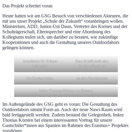
Das Projekt schreitet voran
Heute hatten wir am GSG Besuch von verschiedenen Akteuren, die
mit uns unser Projekt „Schule der Zukunft“ voranbringen wollen.
Ministerium, ADD, Junior-Uni Daun, Vertreter des Kreises und der
Schulträgerschaft, Elternsprecher und eine Abordnung des
Kollegiums trafen sich, um darüber zu beraten, wie zukünftige
Kooperationen und auch die Gestaltung unseres Outdoorlabors
gelingen können.
Schulleiter Dr. Krämer
Frau Schiff stellt den
informiert
Bereich Nawi vor
Im Outdoorlabor
an den Hochbeeten
Imker Thomas Körsten im Einsatz
Im Außengelände des GSG geht es voran: Die Gestaltung des
Outdoorlabors nimmt Form an. Auch der neue Nawi-Raum wird
bald fertiggestellt werden. Zudem bestand die Gelegenheit, Imker
Thomas Körsten bei einem interessanten Vortrag für unsere
Gastschüler*innen aus Spanien im Rahmen des Erasmus+ Projektes
zuzuhören.