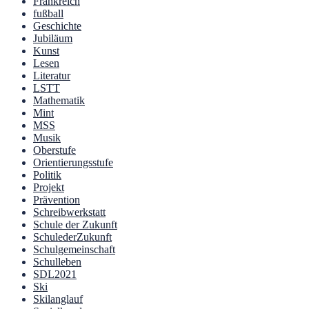
Frankreich
fußball
Geschichte
Jubiläum
Kunst
Lesen
Literatur
LSTT
Mathematik
Mint
MSS
Musik
Oberstufe
Orientierungsstufe
Politik
Projekt
Prävention
Schreibwerkstatt
Schule der Zukunft
SchulederZukunft
Schulgemeinschaft
Schulleben
SDL2021
Ski
Skilanglauf