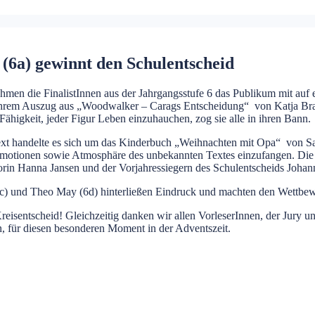
(6a) gewinnt den Schulentscheid
 die FinalistInnen aus der Jahrgangsstufe 6 das Publikum mit auf ein
 ihrem Auszug aus „Woodwalker – Carags Entscheidung“ von Katja Bran
ähigkeit, jeder Figur Leben einzuhauchen, zog sie alle in ihren Bann.
xt handelte es sich um das Kinderbuch „Weihnachten mit Opa“ von Sar
ie Emotionen sowie Atmosphäre des unbekannten Textes einzufangen. Di
 Hanna Jansen und der Vorjahressiegern des Schulentscheids Johanna K
) und Theo May (6d) hinterließen Eindruck und machten den Wettbewe
reisentscheid! Gleichzeitig danken wir allen VorleserInnen, der Jury 
, für diesen besonderen Moment in der Adventszeit.