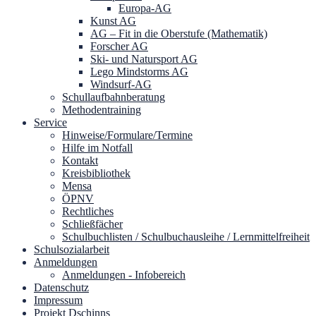
Europa-AG
Kunst AG
AG – Fit in die Oberstufe (Mathematik)
Forscher AG
Ski- und Natursport AG
Lego Mindstorms AG
Windsurf-AG
Schullaufbahnberatung
Methodentraining
Service
Hinweise/Formulare/Termine
Hilfe im Notfall
Kontakt
Kreisbibliothek
Mensa
ÖPNV
Rechtliches
Schließfächer
Schulbuchlisten / Schulbuchausleihe / Lernmittelfreiheit
Schulsozialarbeit
Anmeldungen
Anmeldungen - Infobereich
Datenschutz
Impressum
Projekt Dschinns