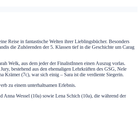
e Reise in fantastische Welten ihrer Lieblingsbücher. Besonders
dis die Zuhörenden der 5. Klassen tief in die Geschichte um Carag
ah Welk, aus dem jeder der FinalistInnen einen Auszug vorlas.
e Jury, bestehend aus den ehemaligen Lehrkräften des GSG, Nele
rämer (7c), war sich einig – Sara ist die verdiente Siegerin.
rb zu einem unterhaltsamen Erlebnis.
und Anna Wessel (10a) sowie Lena Schich (10a), die während der