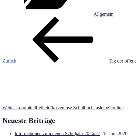
Allgemein
Beitragsnavigation
Vorheriger
Beitrag
Zurück
Tag der offen
Nächster
Beitrag
Weiter
Lernmittelfreiheit (kostenlose Schulbuchausleihe) online
Neueste Beiträge
Informationen zum neuen Schuljahr 2026/27
26. Juni 2026