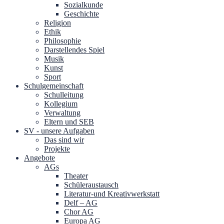
Sozialkunde
Geschichte
Religion
Ethik
Philosophie
Darstellendes Spiel
Musik
Kunst
Sport
Schulgemeinschaft
Schulleitung
Kollegium
Verwaltung
Eltern und SEB
SV - unsere Aufgaben
Das sind wir
Projekte
Angebote
AGs
Theater
Schüleraustausch
Literatur-und Kreativwerkstatt
Delf – AG
Chor AG
Europa AG