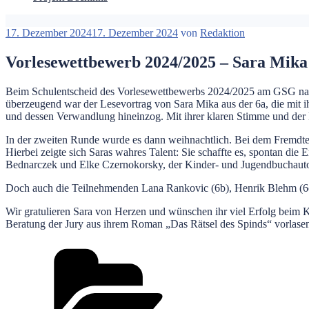
Veröffentlicht
17. Dezember 2024
17. Dezember 2024
von
Redaktion
am
Vorlesewettbewerb 2024/2025 – Sara Mika 
Beim Schulentscheid des Vorlesewettbewerbs 2024/2025 am GSG nahmen
überzeugend war der Lesevortrag von Sara Mika aus der 6a, die mit
und dessen Verwandlung hineinzog. Mit ihrer klaren Stimme und der F
In der zweiten Runde wurde es dann weihnachtlich. Bei dem Fremdte
Hierbei zeigte sich Saras wahres Talent: Sie schaffte es, spontan d
Bednarczek und Elke Czernokorsky, der Kinder- und Jugendbuchautorin
Doch auch die Teilnehmenden Lana Rankovic (6b), Henrik Blehm (6c
Wir gratulieren Sara von Herzen und wünschen ihr viel Erfolg beim K
Beratung der Jury aus ihrem Roman „Das Rätsel des Spinds“ vorlasen
Kategorien