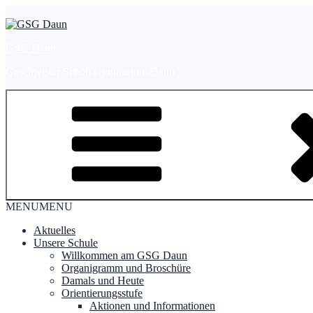
Zum
Inhalt
springen
GSG Daun
Geschwister Scholl Gymnasium Daun
MENU
MENU
Aktuelles
Unsere Schule
Willkommen am GSG Daun
Organigramm und Broschüre
Damals und Heute
Orientierungsstufe
Aktionen und Informationen