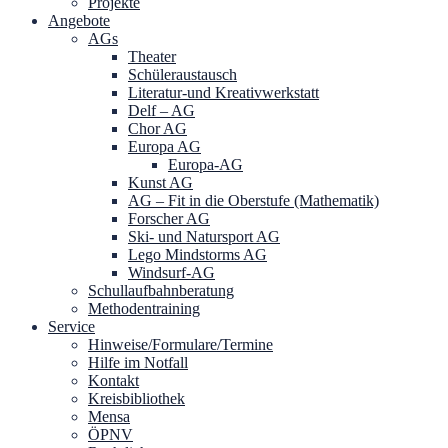
Projekte
Angebote
AGs
Theater
Schüleraustausch
Literatur-und Kreativwerkstatt
Delf – AG
Chor AG
Europa AG
Europa-AG
Kunst AG
AG – Fit in die Oberstufe (Mathematik)
Forscher AG
Ski- und Natursport AG
Lego Mindstorms AG
Windsurf-AG
Schullaufbahnberatung
Methodentraining
Service
Hinweise/Formulare/Termine
Hilfe im Notfall
Kontakt
Kreisbibliothek
Mensa
ÖPNV