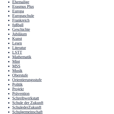
Ehemalige
Erasmus Plus
Europa
Europaschule
Frankreich
fußball
Geschichte
Jubiläum
Kunst
Lesen
Literatur
LSTT
Mathematik
Mint
MSS
Musik
Oberstufe
Orientierungsstufe
Politik
Projekt
Prävention
Schreibwerkstatt
Schule der Zukunft
SchulederZukunft
Schulgemeinschaft