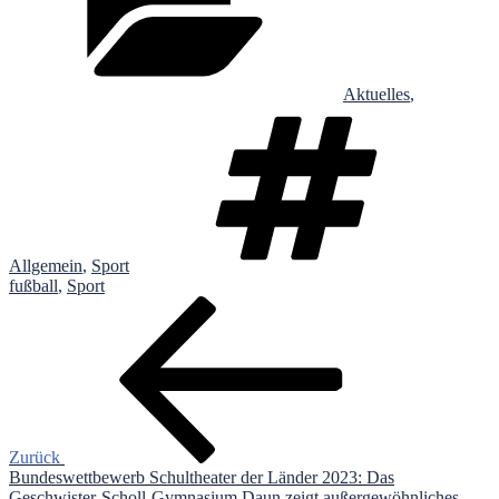
Aktuelles
,
Schl
Allgemein
,
Sport
fußball
,
Sport
Beitragsnavigation
Vorheriger
Beitrag
Zurück
Bundeswettbewerb Schultheater der Länder 2023: Das
Geschwister-Scholl-Gymnasium Daun zeigt außergewöhnliches