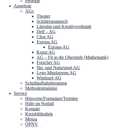
Projekte
Angebote
AGs
Theater
Schüleraustausch
Literatur-und Kreativwerkstatt
Delf – AG
Chor AG
Europa AG
Europa-AG
Kunst AG
AG – Fit in die Oberstufe (Mathematik)
Forscher AG
Ski- und Natursport AG
Lego Mindstorms AG
Windsurf-AG
Schullaufbahnberatung
Methodentraining
Service
Hinweise/Formulare/Termine
Hilfe im Notfall
Kontakt
Kreisbibliothek
Mensa
ÖPNV