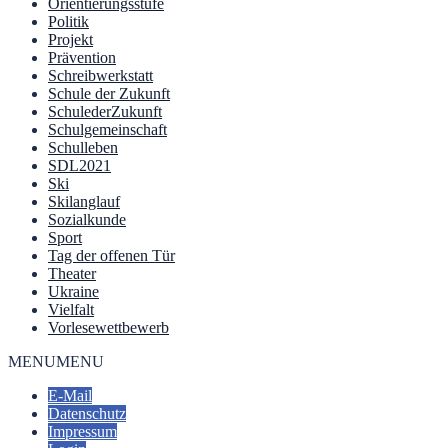
Orientierungsstufe
Politik
Projekt
Prävention
Schreibwerkstatt
Schule der Zukunft
SchulederZukunft
Schulgemeinschaft
Schulleben
SDL2021
Ski
Skilanglauf
Sozialkunde
Sport
Tag der offenen Tür
Theater
Ukraine
Vielfalt
Vorlesewettbewerb
MENU
MENU
E-Mail
Datenschutz
Impressum