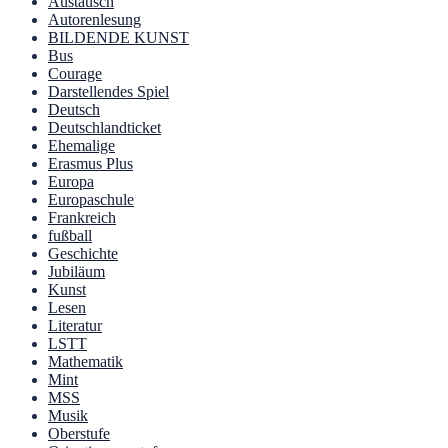
Austausch
Autorenlesung
BILDENDE KUNST
Bus
Courage
Darstellendes Spiel
Deutsch
Deutschlandticket
Ehemalige
Erasmus Plus
Europa
Europaschule
Frankreich
fußball
Geschichte
Jubiläum
Kunst
Lesen
Literatur
LSTT
Mathematik
Mint
MSS
Musik
Oberstufe