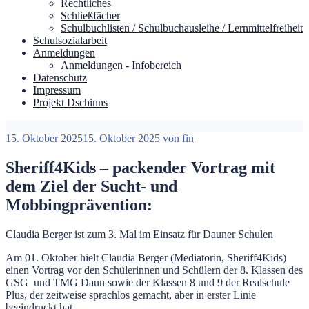
Rechtliches
Schließfächer
Schulbuchlisten / Schulbuchausleihe / Lernmittelfreiheit
Schulsozialarbeit
Anmeldungen
Anmeldungen - Infobereich
Datenschutz
Impressum
Projekt Dschinns
Veröffentlicht
15. Oktober 2025
15. Oktober 2025
von
fin
am
Sheriff4Kids – packender Vortrag mit
dem Ziel der Sucht- und
Mobbingprävention:
Claudia Berger ist zum 3. Mal im Einsatz für Dauner Schulen
Am 01. Oktober hielt Claudia Berger (Mediatorin, Sheriff4Kids)
einen Vortrag vor den Schülerinnen und Schülern der 8. Klassen des
GSG und TMG Daun sowie der Klassen 8 und 9 der Realschule
Plus, der zeitweise sprachlos gemacht, aber in erster Linie
beeindruckt hat.