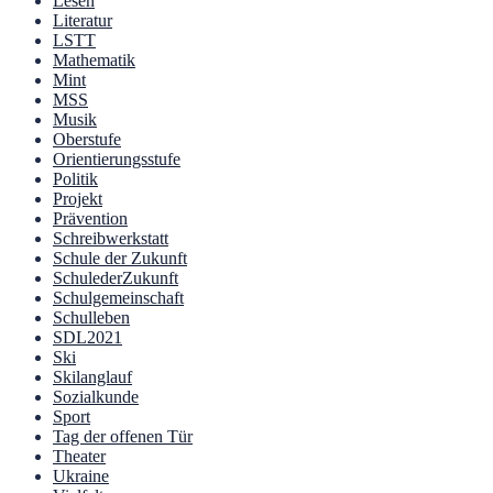
Lesen
Literatur
LSTT
Mathematik
Mint
MSS
Musik
Oberstufe
Orientierungsstufe
Politik
Projekt
Prävention
Schreibwerkstatt
Schule der Zukunft
SchulederZukunft
Schulgemeinschaft
Schulleben
SDL2021
Ski
Skilanglauf
Sozialkunde
Sport
Tag der offenen Tür
Theater
Ukraine