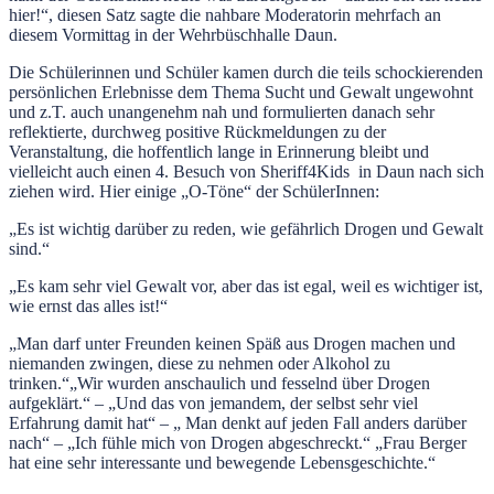
hier!“, diesen Satz sagte die nahbare Moderatorin mehrfach an
diesem Vormittag in der Wehrbüschhalle Daun.
Die Schülerinnen und Schüler kamen durch die teils schockierenden
persönlichen Erlebnisse dem Thema Sucht und Gewalt ungewohnt
und z.T. auch unangenehm nah und formulierten danach sehr
reflektierte, durchweg positive Rückmeldungen zu der
Veranstaltung, die hoffentlich lange in Erinnerung bleibt und
vielleicht auch einen 4. Besuch von Sheriff4Kids in Daun nach sich
ziehen wird. Hier einige „O-Töne“ der SchülerInnen:
„Es ist wichtig darüber zu reden, wie gefährlich Drogen und Gewalt
sind.“
„Es kam sehr viel Gewalt vor, aber das ist egal, weil es wichtiger ist,
wie ernst das alles ist!“
„Man darf unter Freunden keinen Späß aus Drogen machen und
niemanden zwingen, diese zu nehmen oder Alkohol zu
trinken.“„Wir wurden anschaulich und fesselnd über Drogen
aufgeklärt.“ – „Und das von jemandem, der selbst sehr viel
Erfahrung damit hat“ – „ Man denkt auf jeden Fall anders darüber
nach“ – „Ich fühle mich von Drogen abgeschreckt.“ „Frau Berger
hat eine sehr interessante und bewegende Lebensgeschichte.“