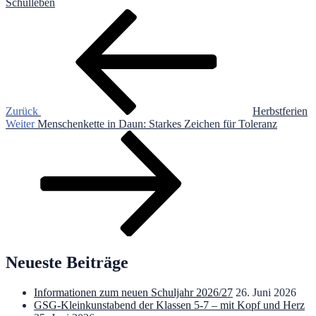
Schulleben
Beitragsnavigation
Vorheriger
Beitrag
Zurück
Herbstferien
Nächster
Weiter
Menschenkette in Daun: Starkes Zeichen für Toleranz
Beitrag
Neueste Beiträge
Informationen zum neuen Schuljahr 2026/27
26. Juni 2026
GSG-Kleinkunstabend der Klassen 5-7 – mit Kopf und Herz