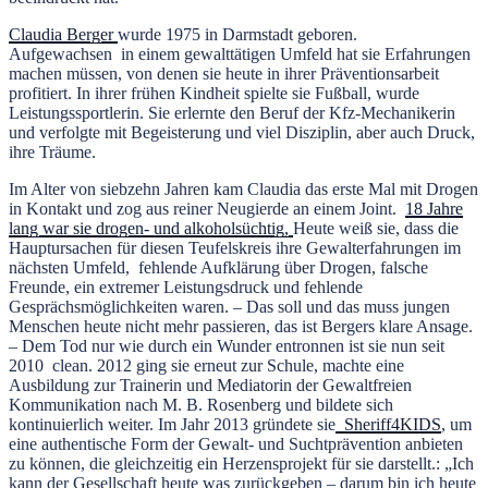
Claudia Berger
wurde 1975 in Darmstadt geboren.
Aufgewachsen in einem gewalttätigen Umfeld hat sie Erfahrungen
machen müssen, von denen sie heute in ihrer Präventionsarbeit
profitiert. In ihrer frühen Kindheit spielte sie Fußball, wurde
Leistungssportlerin. Sie erlernte den Beruf der Kfz-Mechanikerin
und verfolgte mit Begeisterung und viel Disziplin, aber auch Druck,
ihre Träume.
Im Alter von siebzehn Jahren kam Claudia das erste Mal mit Drogen
in Kontakt und zog aus reiner Neugierde an einem Joint.
18 Jahre
lang war sie drogen- und alkoholsüchtig,
Heute weiß sie, dass die
Hauptursachen für diesen Teufelskreis ihre Gewalterfahrungen im
nächsten Umfeld, fehlende Aufklärung über Drogen, falsche
Freunde, ein extremer Leistungsdruck und fehlende
Gesprächsmöglichkeiten waren. – Das soll und das muss jungen
Menschen heute nicht mehr passieren, das ist Bergers klare Ansage.
– Dem Tod nur wie durch ein Wunder entronnen ist sie nun seit
2010 clean. 2012 ging sie erneut zur Schule, machte eine
Ausbildung zur Trainerin und Mediatorin der Gewaltfreien
Kommunikation nach M. B. Rosenberg und bildete sich
kontinuierlich weiter. Im Jahr 2013 gründete sie
Sheriff4KIDS
, um
eine authentische Form der Gewalt- und Suchtprävention anbieten
zu können, die gleichzeitig ein Herzensprojekt für sie darstellt.: „Ich
kann der Gesellschaft heute was zurückgeben – darum bin ich heute