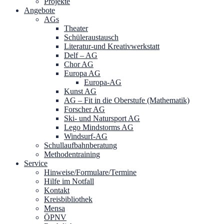
Projekte
Angebote
AGs
Theater
Schüleraustausch
Literatur-und Kreativwerkstatt
Delf – AG
Chor AG
Europa AG
Europa-AG
Kunst AG
AG – Fit in die Oberstufe (Mathematik)
Forscher AG
Ski- und Natursport AG
Lego Mindstorms AG
Windsurf-AG
Schullaufbahnberatung
Methodentraining
Service
Hinweise/Formulare/Termine
Hilfe im Notfall
Kontakt
Kreisbibliothek
Mensa
ÖPNV