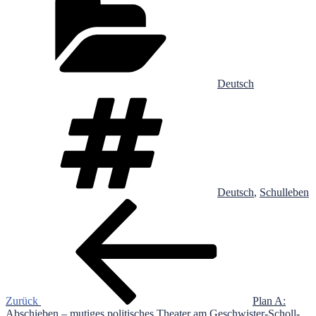
Deutsch
Schlagwörter
Deutsch
,
Schulleben
Beitragsnavigation
Vorheriger
Beitrag
Zurück
Plan A:
Abschieben – mutiges politisches Theater am Geschwister-Scholl-