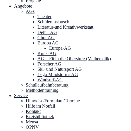
Projekte
Angebote
AGs
Theater
Schüleraustausch
Literatur-und Kreativwerkstatt
Delf – AG
Chor AG
Europa AG
Europa-AG
Kunst AG
AG – Fit in die Oberstufe (Mathematik)
Forscher AG
Ski- und Natursport AG
Lego Mindstorms AG
Windsurf-AG
Schullaufbahnberatung
Methodentraining
Service
Hinweise/Formulare/Termine
Hilfe im Notfall
Kontakt
Kreisbibliothek
Mensa
ÖPNV