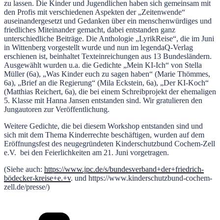
zu lassen. Die Kinder und Jugendlichen haben sich gemeinsam mit
den Profis mit verschiedenen Aspekten der „Zeitenwende“
auseinandergesetzt und Gedanken über ein menschenwürdiges und
friedliches Miteinander gemacht, dabei entstanden ganz
unterschiedliche Beiträge. Die Anthologie „LyrikReise“, die im Juni
in Wittenberg vorgestellt wurde und nun im legendaQ-Verlag
erschienen ist, beinhaltet Texteinreichungen aus 13 Bundesländern.
Ausgewählt wurden u.a. die Gedichte „Mein KI-Ich“ von Stella
Müller (6a), „Was Kinder euch zu sagen haben“ (Marie Thömmes,
6a), „Brief an die Regierung“ (Mila Eckstein, 6a), „Der KI-Koch“
(Matthias Reichert, 6a), die bei einem Schreibprojekt der ehemaligen
5. Klasse mit Hanna Jansen entstanden sind. Wir gratulieren den
Jungautoren zur Veröffentlichung.
Weitere Gedichte, die bei diesem Workshop entstanden sind und
sich mit dem Thema Kinderrechte beschäftigen, wurden auf dem
Eröffnungsfest des neugegründeten Kinderschutzbund Cochem-Zell
e.V. bei den Feierlichkeiten am 21. Juni vorgetragen.
(Siehe auch:
https://www.jpc.de/s/bundesverband+der+friedrich-
bödecker-kreise+e.+v
. und https://www.kinderschutzbund-cochem-
zell.de/presse/)
Kategorien