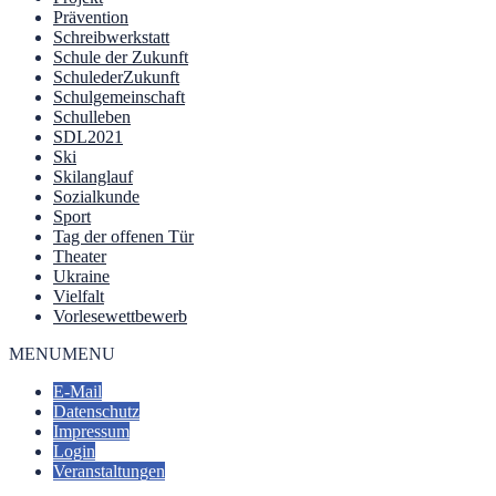
Prävention
Schreibwerkstatt
Schule der Zukunft
SchulederZukunft
Schulgemeinschaft
Schulleben
SDL2021
Ski
Skilanglauf
Sozialkunde
Sport
Tag der offenen Tür
Theater
Ukraine
Vielfalt
Vorlesewettbewerb
MENU
MENU
E-Mail
Datenschutz
Impressum
Login
Veranstaltungen