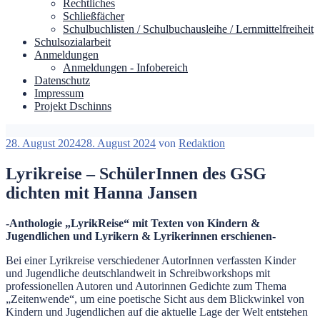
Rechtliches
Schließfächer
Schulbuchlisten / Schulbuchausleihe / Lernmittelfreiheit
Schulsozialarbeit
Anmeldungen
Anmeldungen - Infobereich
Datenschutz
Impressum
Projekt Dschinns
Veröffentlicht
28. August 2024
28. August 2024
von
Redaktion
am
Lyrikreise – SchülerInnen des GSG
dichten mit Hanna Jansen
-Anthologie „LyrikReise“ mit Texten von Kindern &
Jugendlichen und Lyrikern & Lyrikerinnen erschienen-
Bei einer Lyrikreise verschiedener AutorInnen verfassten Kinder
und Jugendliche deutschlandweit in Schreibworkshops mit
professionellen Autoren und Autorinnen Gedichte zum Thema
„Zeitenwende“, um eine poetische Sicht aus dem Blickwinkel von
Kindern und Jugendlichen auf die aktuelle Lage der Welt entstehen