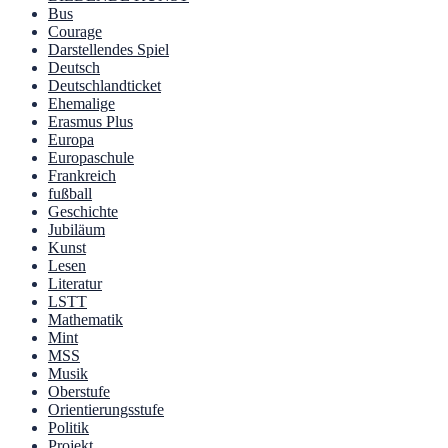
Bus
Courage
Darstellendes Spiel
Deutsch
Deutschlandticket
Ehemalige
Erasmus Plus
Europa
Europaschule
Frankreich
fußball
Geschichte
Jubiläum
Kunst
Lesen
Literatur
LSTT
Mathematik
Mint
MSS
Musik
Oberstufe
Orientierungsstufe
Politik
Projekt