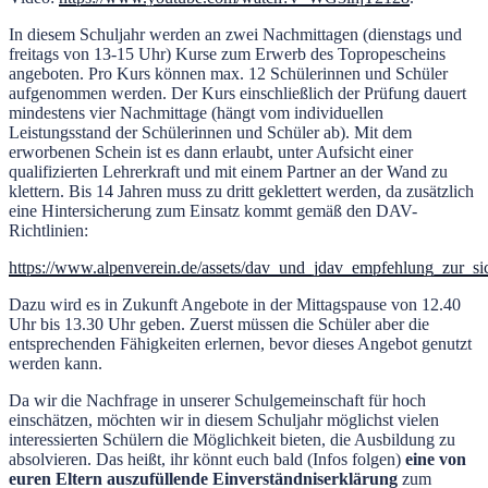
In diesem Schuljahr werden an zwei Nachmittagen (dienstags und
freitags von 13-15 Uhr) Kurse zum Erwerb des Topropescheins
angeboten. Pro Kurs können max. 12 Schülerinnen und Schüler
aufgenommen werden. Der Kurs einschließlich der Prüfung dauert
mindestens vier Nachmittage (hängt vom individuellen
Leistungsstand der Schülerinnen und Schüler ab). Mit dem
erworbenen Schein ist es dann erlaubt, unter Aufsicht einer
qualifizierten Lehrerkraft und mit einem Partner an der Wand zu
klettern. Bis 14 Jahren muss zu dritt geklettert werden, da zusätzlich
eine Hintersicherung zum Einsatz kommt gemäß den DAV-
Richtlinien:
https://www.alpenverein.de/assets/dav_und_jdav_empfehlung_zur_si
Dazu wird es in Zukunft Angebote in der Mittagspause von 12.40
Uhr bis 13.30 Uhr geben. Zuerst müssen die Schüler aber die
entsprechenden Fähigkeiten erlernen, bevor dieses Angebot genutzt
werden kann.
Da wir die Nachfrage in unserer Schulgemeinschaft für hoch
einschätzen, möchten wir in diesem Schuljahr möglichst vielen
interessierten Schülern die Möglichkeit bieten, die Ausbildung zu
absolvieren. Das heißt, ihr könnt euch bald (Infos folgen)
eine von
euren Eltern auszufüllende Einverständniserklärung
zum