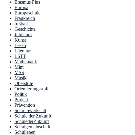
Erasmus Plus
Europa
Europaschule
Frankreich
fußball
Geschichte
Jubiläum
Kunst
Lesen
Literatur
LSTT
Mathematik
Mint
MSS
Musik
Oberstufe
Orientierungsstufe
Politik
Projekt
Prävention
Schreibwerkstatt
Schule der Zukunft
SchulederZukunft
Schulgemeinschaft
Schulleben