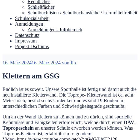
Rechtliches
Schließfächer
Schulbuchlisten / Schulbuchausleihe / Lernmittelfreiheit
Schulsozialarbeit
Anmeldungen
Anmeldungen - Infobereich
Datenschutz
Impressum
Projekt Dschinns
Veröffentlicht
16. März 2024
16. März 2024
von
fin
am
Klettern am GSG
Endlich ist es soweit. Unsere Sporthalle ist fertig und damit auch die
neu installierte Kletterwand. Die Toprope- Kletterwand ist ca. acht
Meter hoch, besitzt sechs Umlenker und es sind 19 Routen in
unterschiedlichen Farben und Schwierigkeitsgrade geschraubt.
Um an der Wand klettern zu können und zu dürfen, sind spezielle
Kenntnisse und Fähigkeiten erforderlich, welche durch einen
DAV-
Topropeschein
an unserer Schule erworben werden können. Was
Toprope-Klettern ist, erfahrt ihr in folgendem
Video:
https://www.youtube.com/watch?v=WG3lhjT2128
.