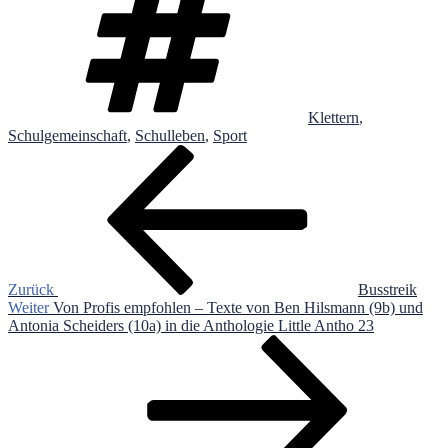
Klettern
,
Schulgemeinschaft
,
Schulleben
,
Sport
Beitragsnavigation
Vorheriger
Beitrag
Zurück
Busstreik
Nächster
Weiter
Von Profis empfohlen – Texte von Ben Hilsmann (9b) und
Beitrag
Antonia Scheiders (10a) in die Anthologie Little Antho 23