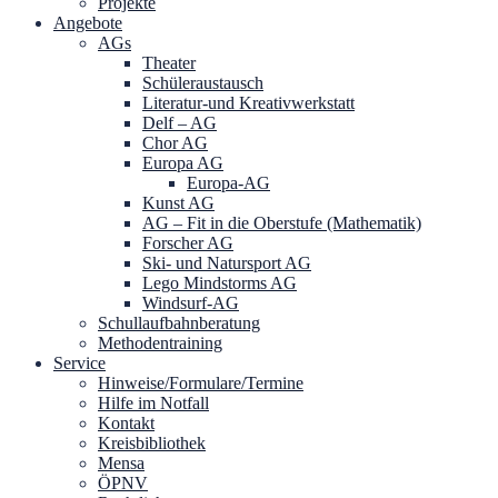
Projekte
Angebote
AGs
Theater
Schüleraustausch
Literatur-und Kreativwerkstatt
Delf – AG
Chor AG
Europa AG
Europa-AG
Kunst AG
AG – Fit in die Oberstufe (Mathematik)
Forscher AG
Ski- und Natursport AG
Lego Mindstorms AG
Windsurf-AG
Schullaufbahnberatung
Methodentraining
Service
Hinweise/Formulare/Termine
Hilfe im Notfall
Kontakt
Kreisbibliothek
Mensa
ÖPNV