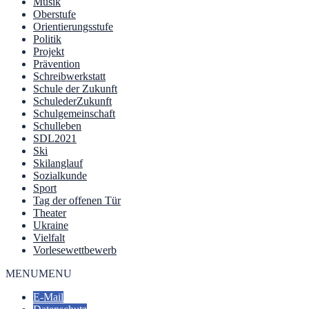
Musik
Oberstufe
Orientierungsstufe
Politik
Projekt
Prävention
Schreibwerkstatt
Schule der Zukunft
SchulederZukunft
Schulgemeinschaft
Schulleben
SDL2021
Ski
Skilanglauf
Sozialkunde
Sport
Tag der offenen Tür
Theater
Ukraine
Vielfalt
Vorlesewettbewerb
MENU
MENU
E-Mail