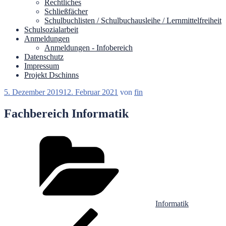
Rechtliches
Schließfächer
Schulbuchlisten / Schulbuchausleihe / Lernmittelfreiheit
Schulsozialarbeit
Anmeldungen
Anmeldungen - Infobereich
Datenschutz
Impressum
Projekt Dschinns
Veröffentlicht
5. Dezember 2019
12. Februar 2021
von
fin
am
Fachbereich Informatik
Kategorien
Informatik
Beitragsnavigation
Vorheriger
Beitrag