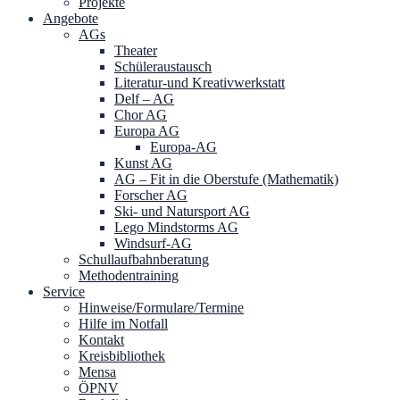
Projekte
Angebote
AGs
Theater
Schüleraustausch
Literatur-und Kreativwerkstatt
Delf – AG
Chor AG
Europa AG
Europa-AG
Kunst AG
AG – Fit in die Oberstufe (Mathematik)
Forscher AG
Ski- und Natursport AG
Lego Mindstorms AG
Windsurf-AG
Schullaufbahnberatung
Methodentraining
Service
Hinweise/Formulare/Termine
Hilfe im Notfall
Kontakt
Kreisbibliothek
Mensa
ÖPNV