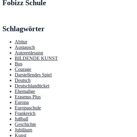
Fobizz Schule
Schlagwörter
Abitur
Austausch
Autorenlesung
BILDENDE KUNST
Bus
Courage
Darstellendes Spiel
Deutsch
Deutschlandticket
Ehemalige
Erasmus Plus
Europa
Europaschule
Frankreich
fußball
Geschichte
Jubiläum
Kunst