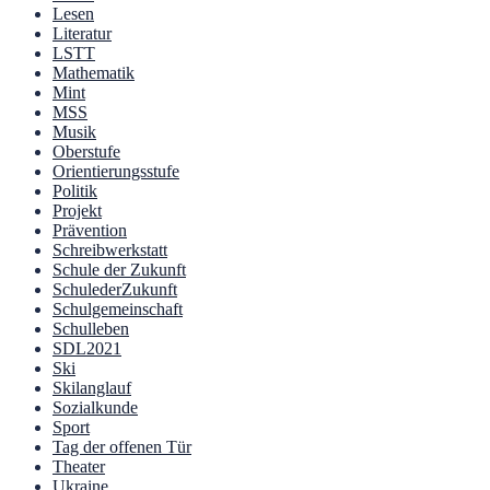
Lesen
Literatur
LSTT
Mathematik
Mint
MSS
Musik
Oberstufe
Orientierungsstufe
Politik
Projekt
Prävention
Schreibwerkstatt
Schule der Zukunft
SchulederZukunft
Schulgemeinschaft
Schulleben
SDL2021
Ski
Skilanglauf
Sozialkunde
Sport
Tag der offenen Tür
Theater
Ukraine