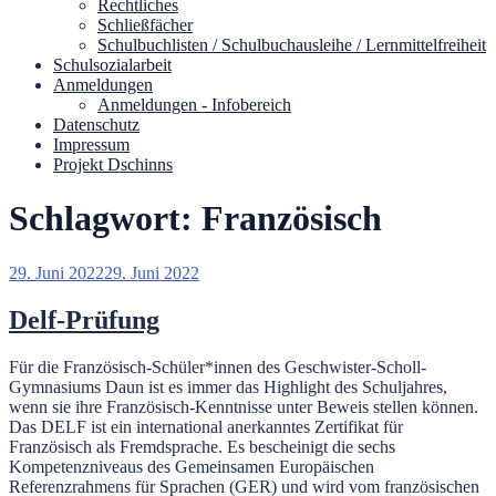
Rechtliches
Schließfächer
Schulbuchlisten / Schulbuchausleihe / Lernmittelfreiheit
Schulsozialarbeit
Anmeldungen
Anmeldungen - Infobereich
Datenschutz
Impressum
Projekt Dschinns
Schlagwort:
Französisch
Veröffentlicht
29. Juni 2022
29. Juni 2022
am
Delf-Prüfung
Für die Französisch-Schüler*innen des Geschwister-Scholl-
Gymnasiums Daun ist es immer das Highlight des Schuljahres,
wenn sie ihre Französisch-Kenntnisse unter Beweis stellen können.
Das DELF ist ein international anerkanntes Zertifikat für
Französisch als Fremdsprache. Es bescheinigt die sechs
Kompetenzniveaus des Gemeinsamen Europäischen
Referenzrahmens für Sprachen (GER) und wird vom französischen