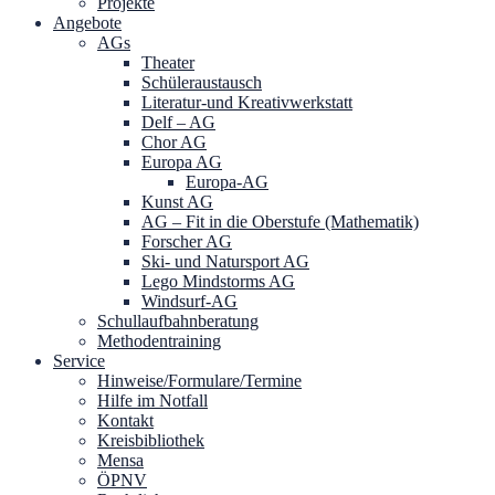
Projekte
Angebote
AGs
Theater
Schüleraustausch
Literatur-und Kreativwerkstatt
Delf – AG
Chor AG
Europa AG
Europa-AG
Kunst AG
AG – Fit in die Oberstufe (Mathematik)
Forscher AG
Ski- und Natursport AG
Lego Mindstorms AG
Windsurf-AG
Schullaufbahnberatung
Methodentraining
Service
Hinweise/Formulare/Termine
Hilfe im Notfall
Kontakt
Kreisbibliothek
Mensa
ÖPNV