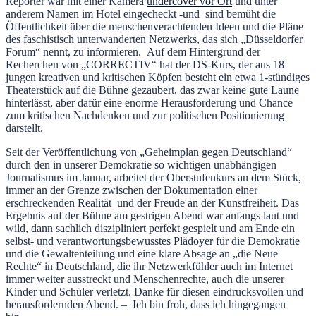
Reporter war mit einer Kamera
undercover vor Ort
und unter
anderem Namen im Hotel eingecheckt -und sind bemüht die
Öffentlichkeit über die menschenverachtenden Ideen und die Pläne
des faschistisch unterwanderten Netzwerks, das sich „Düsseldorfer
Forum“ nennt, zu informieren. Auf dem Hintergrund der
Recherchen von „CORRECTIV“ hat der DS-Kurs, der aus 18
jungen kreativen und kritischen Köpfen besteht ein etwa 1-stündiges
Theaterstück auf die Bühne gezaubert, das zwar keine gute Laune
hinterlässt, aber dafür eine enorme Herausforderung und Chance
zum kritischen Nachdenken und zur politischen Positionierung
darstellt.
Seit der Veröffentlichung von „Geheimplan gegen Deutschland“
durch den in unserer Demokratie so wichtigen unabhängigen
Journalismus im Januar, arbeitet der Oberstufenkurs an dem Stück,
immer an der Grenze zwischen der Dokumentation einer
erschreckenden Realität und der Freude an der Kunstfreiheit. Das
Ergebnis auf der Bühne am gestrigen Abend war anfangs laut und
wild, dann sachlich diszipliniert perfekt gespielt und am Ende ein
selbst- und verantwortungsbewusstes Plädoyer für die Demokratie
und die Gewaltenteilung und eine klare Absage an „die Neue
Rechte“ in Deutschland, die ihr Netzwerkfühler auch im Internet
immer weiter ausstreckt und Menschenrechte, auch die unserer
Kinder und Schüler verletzt. Danke für diesen eindrucksvollen und
herausfordernden Abend. – Ich bin froh, dass ich hingegangen