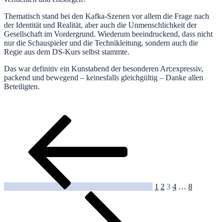
Thematisch stand bei den Kafka-Szenen vor allem die Frage nach
der Identität und Realität, aber auch die Unmenschlichkeit der
Gesellschaft im Vordergrund. Wiederum beeindruckend, dass nicht
nur die Schauspieler und die Technikleitung, sondern auch die
Regie aus dem DS-Kurs selbst stammte.
Das war definitiv ein Kunstabend der besonderen Art:expressiv,
packend und bewegend – keinesfalls gleichgültig – Danke allen
Beteiligten.
Seitennummerierung
Vorherige
Seite
Seite
Seite
Seite
Seite
Nächste
Seite
Seite
der
Beiträge
1
2
3
4
…
8