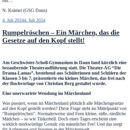
bin…
N. Krämer (GSG Daun)
Veröffentlicht
4. Juli 2024
4. Juli 2024
am
Rumpelröschen – Ein Märchen, das die
Gesetze auf den Kopf stellt!
Am Geschwister-Scholl-Gymnasium in Daun fand kürzlich eine
bezaubernde Theateraufführung statt. Die Theater-AG “Die
Drama-Lamas”, bestehend aus Schülerinnen und Schülern der
Klassen 5 bis 7, präsentierte ein kleines Märchen, das frei nach
der Buchvorlage von Christian Berg gestaltet wurde.
Eine unerwartete Wendung im Märchenland
Was passiert, wenn im Märchenland plötzlich alle Märchengesetze
auf den Kopf gestellt werden? Diese Frage steht im Mittelpunkt von
“Rumpelröschen”. Normalerweise sind Feen kleine, süße, niedliche
Mädchen – so wie Tinkerbell. Doch eines Tages erscheint eine
wirklich merkwürdige Gestalt: ein männlicher Fee! Und das sorgt
für Aufregung und Staunen in der Märchenwelt.