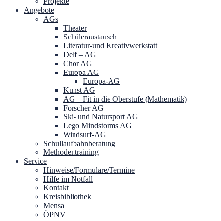
Projekte
Angebote
AGs
Theater
Schüleraustausch
Literatur-und Kreativwerkstatt
Delf – AG
Chor AG
Europa AG
Europa-AG
Kunst AG
AG – Fit in die Oberstufe (Mathematik)
Forscher AG
Ski- und Natursport AG
Lego Mindstorms AG
Windsurf-AG
Schullaufbahnberatung
Methodentraining
Service
Hinweise/Formulare/Termine
Hilfe im Notfall
Kontakt
Kreisbibliothek
Mensa
ÖPNV